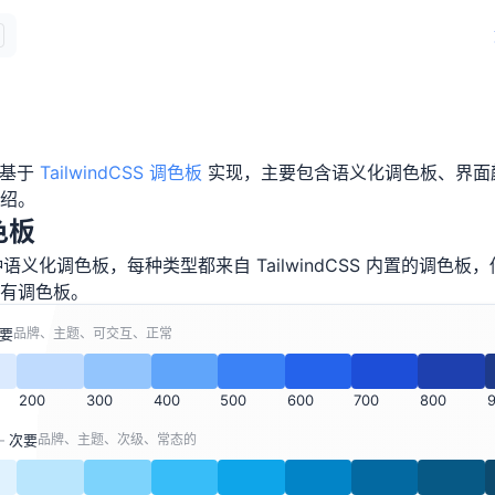
M
系基于
TailwindCSS 调色板
实现，主要包含语义化调色板、界面
绍。
色板
8 种语义化调色板，每种类型都来自 TailwindCSS 内置的调色
有调色板。
要
品牌、主题、可交互、正常
200
300
400
500
600
700
800
—
次要
品牌、主题、次级、常态的