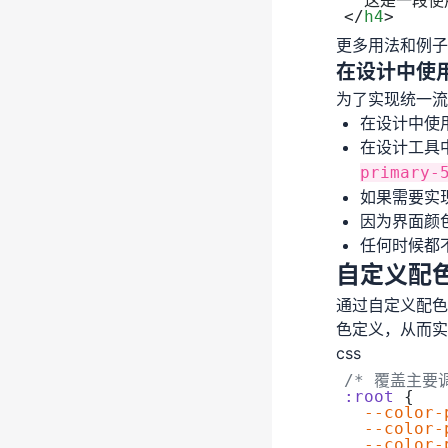
  这是一段使
</
h4
>
更多用法和例
在设计中使
为了实现统一流
在设计中使
在设计工具
primary-
如果需要实
因为界面颜
任何时候都
自定义配
通过自定义配色
色定义，从而实
css
/* 覆盖主要
:root
 {
  --color-
  --color-
  --color-