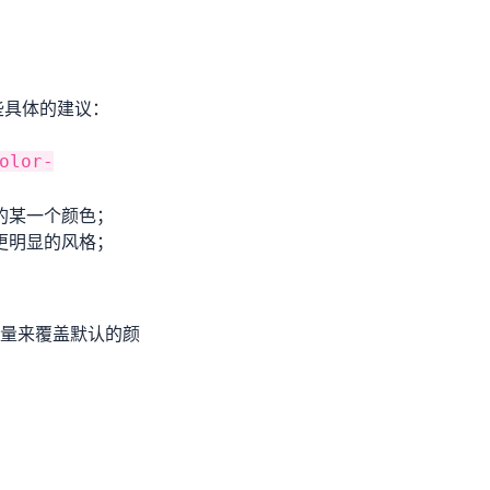
些具体的建议：
olor-
的某一个颜色；
更明显的风格；
量来覆盖默认的颜