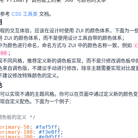
用 Primary 调色板上的第 500 号颜色的文本
子参考
CSS 工具类
文档。
用
程的交互体验，应该在设计时使用 ZUI 的颜色体系，下面为一
用 ZUI 的颜色体系，而不是使用设计工具自带的颜色体系；
中为颜色进行命名，命名方式与 ZUI 中的颜色名称一致，例如
c
；
500
现不同风格，推荐定义新的调色板实现，而不是只修改调色板中
色来自调色版，不建议手动进行修改，除非主题需要实现对比度
不建议修改特殊颜色的定义。
色
可以实现不通的主题风格。你可以在页面中通过定义新的颜色变
现自定义配色。下面为一个例子：
调色板的定义 */
primary-50
: 
#faf5ff
;
primary-100
: 
#f3e8ff
;
primary-200
: 
#e9d5ff
;