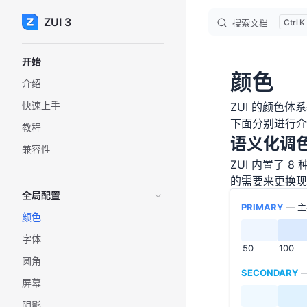
ZUI 3
Skip to content
搜索文档
K
Sidebar Navigation
开始
颜色
介绍
快速上手
ZUI 的颜色体
下面分别进行介
教程
语义化调
兼容性
ZUI 内置了 
的需要来更换现
全局配置
PRIMARY
—
主
颜色
字体
50
100
圆角
SECONDARY
屏幕
阴影