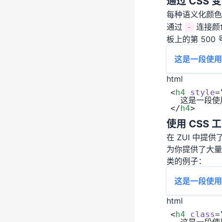
通过 CSS 
每种语义化颜色
通过
连接颜
-
板上的第 500
这是一段使用 
html
<
h4
 style
=
  这是一段使
</
h4
>
使用 CSS 
在 ZUI 中提
为你提供了大量
类的例子：
这是一段使用 
html
<
h4
 class
=