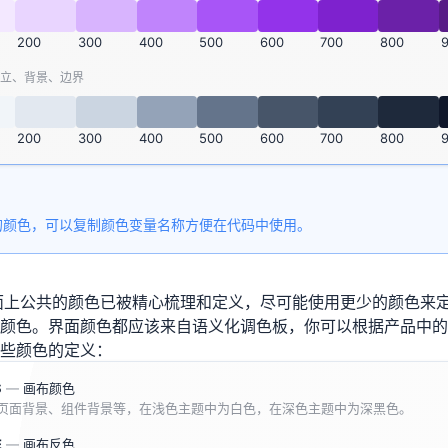
200
300
400
500
600
700
800
立、背景、边界
200
300
400
500
600
700
800
的颜色，可以复制颜色变量名称方便在代码中使用。
，界面上公共的颜色已被精心梳理和定义，尽可能使用更少的颜色来
颜色。界面颜色都应该来自语义化调色板，你可以根据产品中的
些颜色的定义：
S
—
画布颜色
页面背景、组件背景等，在浅色主题中为白色，在深色主题中为深黑色。
E
—
画布反色