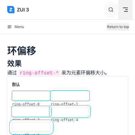
Skip to content
ZUI 3
Menu
Return to top
环偏移
效果
通过
来为元素环偏移大小。
ring-offset-*
默认
ring-offset-0
ring-offset-1
ring-offset-2
ring-offset-4